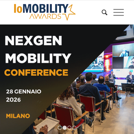
1
2
3
4