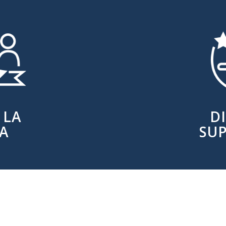
 LA
D
IA
SU