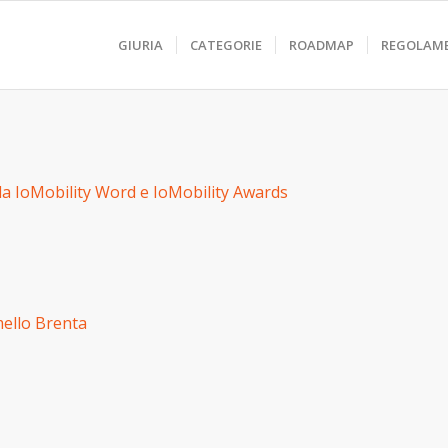
GIURIA
CATEGORIE
ROADMAP
REGOLAM
t da IoMobility Word e IoMobility Awards
mello Brenta